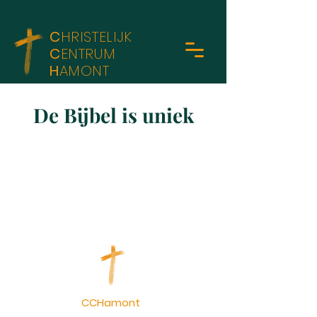
C
HRISTELIJK
C
ENTRUM
H
AMONT
De Bijbel is uniek
CCHamont