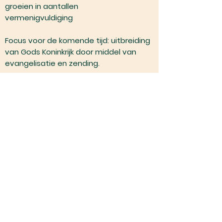
groeien in aantallen
vermenigvuldiging
Focus voor de komende tijd: uitbreiding
van Gods Koninkrijk door middel van
evangelisatie en zending.
Terug
CCHamont
Transistorstraat 1 in Hamont
Tel:
+31 495 51 99 33
Christelijk Centrum Hamont |