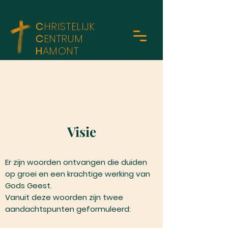
C
HRISTELIJK
C
ENTRUM
H
AMONT
Visie
Er zijn woorden ontvangen die duiden
op groei en een krachtige werking van
Gods Geest.
Vanuit deze woorden zijn twee
aandachtspunten geformuleerd: